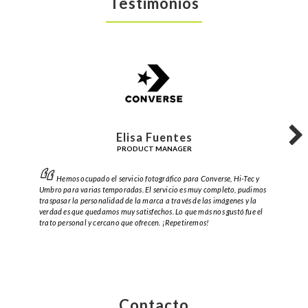
Testimonios
Elisa Fuentes
PRODUCT MANAGER
Hemos ocupado el servicio fotográfico para Converse, Hi-Tec y
Umbro para varias temporadas. El servicio es muy completo, pudimos
traspasar la personalidad de la marca a través de las imágenes y la
verdad es que quedamos muy satisfechos. Lo que más nos gustó fue el
trato personal y cercano que ofrecen. ¡Repetiremos!
Contacto