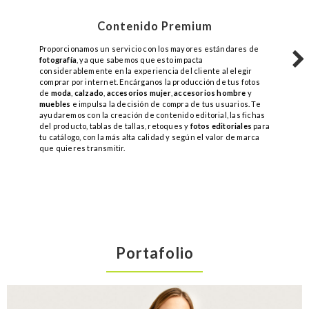
Contenido Premium
Proporcionamos un servicio con los mayores estándares de
fotografía
, ya que sabemos que esto impacta
considerablemente en la experiencia del cliente al elegir
comprar por internet. Encárganos la producción de tus fotos
de
moda
,
calzado
,
accesorios mujer
,
accesorios hombre
y
muebles
e impulsa la decisión de compra de tus usuarios. Te
ayudaremos con la creación de contenido editorial, las fichas
del producto, tablas de tallas, retoques y
fotos editoriales
para
MODA
tu catálogo, con la más alta calidad y según el valor de marca
que quieres transmitir.
Portafolio
3206
0
Detalle